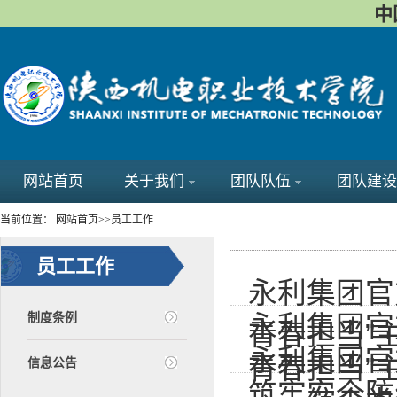
中
网站首页
关于我们
团队队伍
团队建设
当前位置：
网站首页
>>
员工工作
员工工作
永利集团官
制度条例
永利集团官
青春担当”
永利集团官
青春担当”
信息公告
筑牢安全防