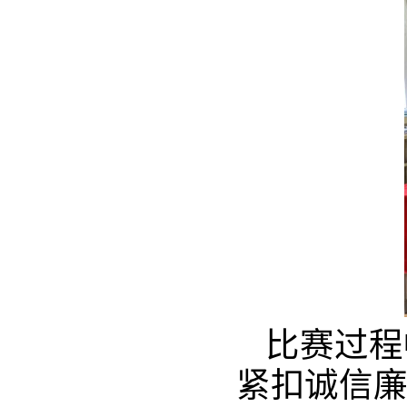
比赛过程
紧扣诚信廉