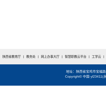
陕西省教育厅
|
教务处
|
网上办事大厅
|
智慧职教云平台
|
工学云
|
地址：陕西省宝鸡市宝福路56号 
Copyright© 中国·yl2341