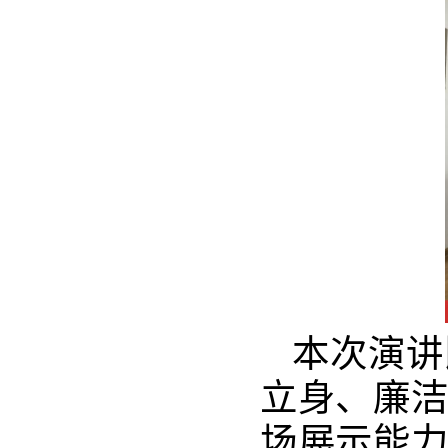
本次演讲
立身、廉洁
场展示能力