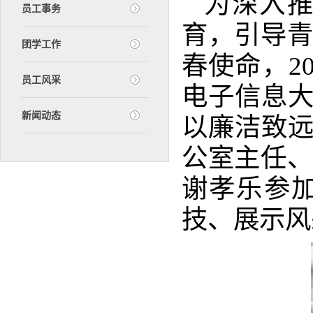
为深入
员工事务
育，引导青
团学工作
春使命，20
员工风采
电子信息大
新闻动态
以廉洁致远
公室主任、
谢孝乐参加
技、展示风