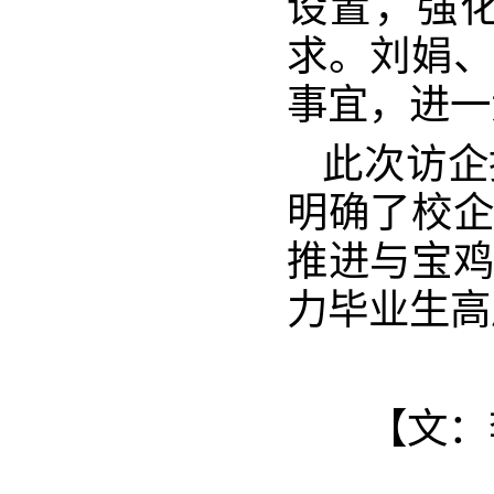
设置，强
求。刘娟、
事宜，进一
此次访企
明确了校企
推进与宝鸡
力毕业生高
【文：