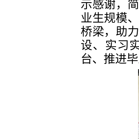
示感谢，简
业生规模、
桥梁，助力
设、实习
台、推进毕