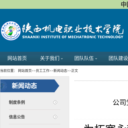
中
网站首页
关于我们
团队队伍
团队建设
当前位置：
网站首页
>>
员工工作
>>
新闻动态
>>
正文
新闻动态
公司
制度条例
信息公告