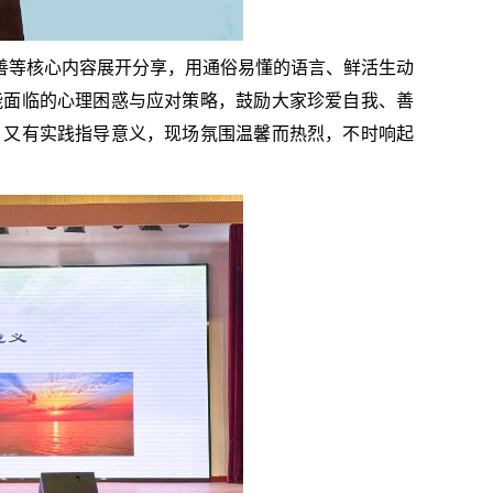
善等核心内容展开分享，用通俗易懂的语言、鲜活生动
能面临的心理困惑与应对策略，鼓励大家珍爱自我、善
，又有实践指导意义，现场氛围温馨而热烈，不时响起