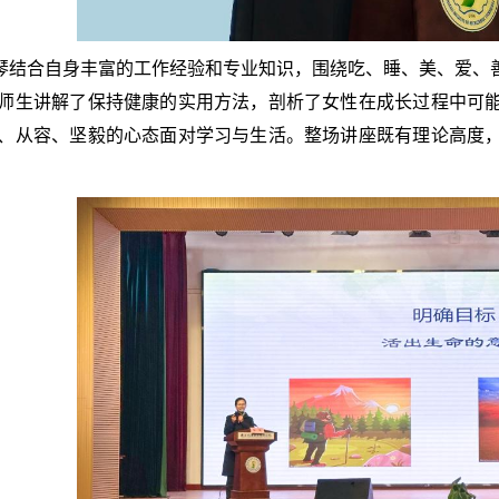
琴结合自身丰富的工作经验和专业知识，围绕吃、睡、美、爱、
师生讲解了保持健康的实用方法，剖析了女性在成长过程中可
、从容、坚毅的心态面对学习与生活。整场讲座既有理论高度