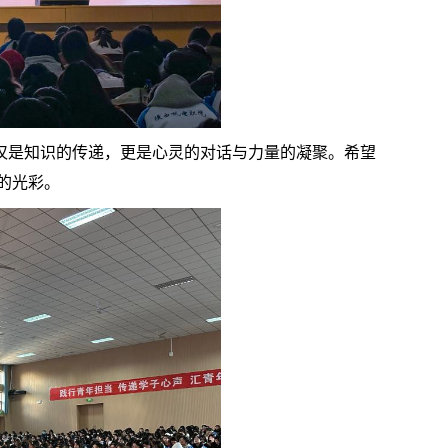
仅是知识的传递，更是心灵的对话与力量的凝聚。希望
的光彩。