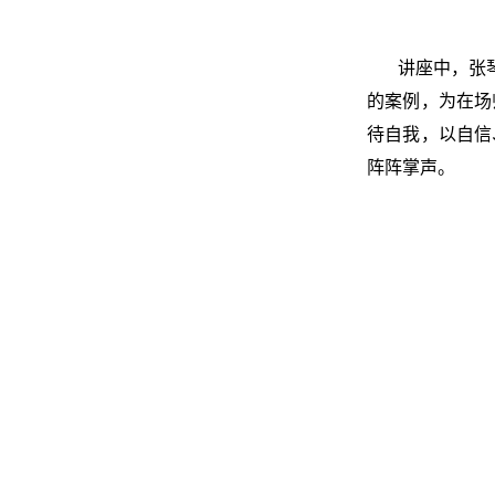
讲座中，张
的案例，为在场
待自我，以自信
阵阵掌声。