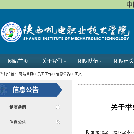
中
网站首页
关于我们
团队队伍
团队建设
当前位置：
网站首页
>>
员工工作
>>
信息公告
>>
正文
信息公告
关于举
制度条例
信息公告
院属2023届、2024届