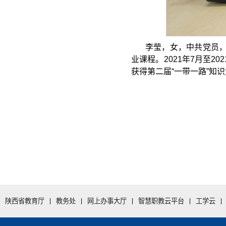
李莹，女，中共党员，
业课程。2021年7月至
获得第二届“一带一路”知
陕西省教育厅
|
教务处
|
网上办事大厅
|
智慧职教云平台
|
工学云
|